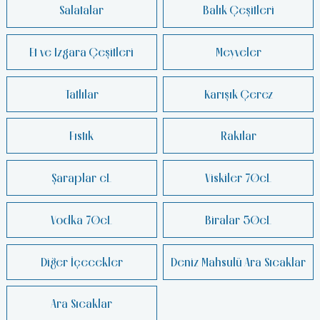
Salatalar
Balık Çeşitleri
Et ve Izgara Çeşitleri
Meyveler
Tatlılar
Karışık Çerez
Fıstık
Rakılar
Şaraplar cL
Viskiler 70cL
Vodka 70cL
Biralar 50cL
Diğer İçecekler
Deniz Mahsulü Ara Sıcaklar
Ara Sıcaklar