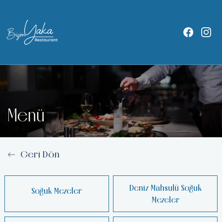
Menü
Geri Dön
Deniz Mahsulü Soğuk
Soğuk Mezeler
Mezeler