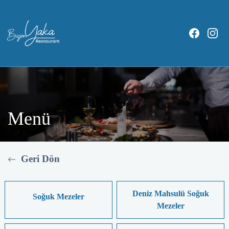
Menü
Geri Dön
Deniz Mahsulü Soğuk
Soğuk Mezeler
Mezeler