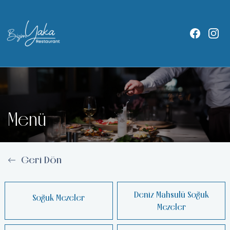
Menü
Geri Dön
Deniz Mahsulü Soğuk
Soğuk Mezeler
Mezeler