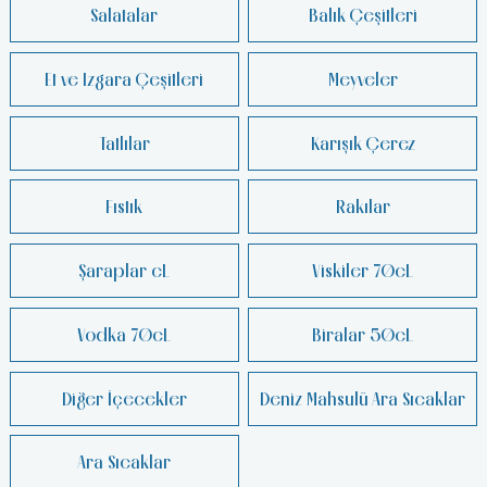
Salatalar
Balık Çeşitleri
Et ve Izgara Çeşitleri
Meyveler
Tatlılar
Karışık Çerez
Fıstık
Rakılar
Şaraplar cL
Viskiler 70cL
Vodka 70cL
Biralar 50cL
Diğer İçecekler
Deniz Mahsulü Ara Sıcaklar
Ara Sıcaklar